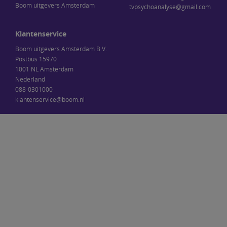
Boom uitgevers Amsterdam
tvpsychoanalyse@gmail.com
Klantenservice
Boom uitgevers Amsterdam B.V.
Postbus 15970
1001 NL Amsterdam
Nederland
088-0301000
klantenservice@boom.nl