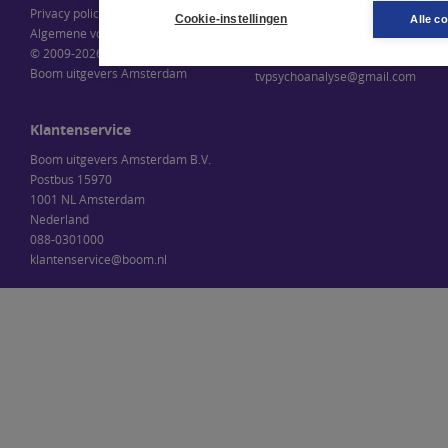
Privacy policy
Romana Goedendorp
Cookie-instellingen
Alle c
Algemene voorwaarden
Miquelstraat 131
© 2009-2026
2522 KN Den Haag
Boom uitgevers Amsterdam
tvpsychoanalyse@gmail.com
Klantenservice
Boom uitgevers Amsterdam B.V.
Postbus 15970
1001 NL Amsterdam
Nederland
088-0301000
klantenservice@boom.nl