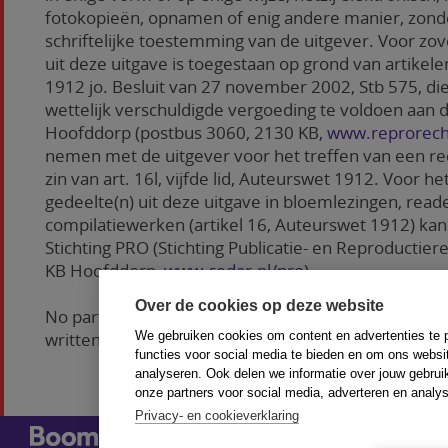
fotokopieën, opnamen of enig andere manier, zon
schriftelijke toestemming van de uitgever. Voor z
uit deze uitgave is toegestaan op grond van artike
1912 jo. Besluit van 27 november 2002, Stb 575, d
wettelijk verschuldigde vergoeding te voldoen aan d
Hoofddorp (postbus 3060, 2130 KB,
www.reprorech
nemen met de uitgever voor het treffen van een rec
zin van art. 16l, vijfde lid, Auteurswet 1912. Voor 
gedeelte(n) uit deze uitgave in bloemlezingen, read
compilatiewerken (artikel 16, Auteurswet 1912) ka
Stichting PRO (Stichting Publicatie- en Reproductie
KB Hoofddorp,
www.cedar.nl/pro
).
Over de cookies op deze website
No part of this book may be reproduced in any way
We gebruiken cookies om content en advertenties te 
written permission of the publisher.
functies voor social media te bieden en om ons websi
analyseren. Ook delen we informatie over jouw gebrui
onze partners voor social media, adverteren en analy
Privacy- en cookieverklaring
Redactieadres